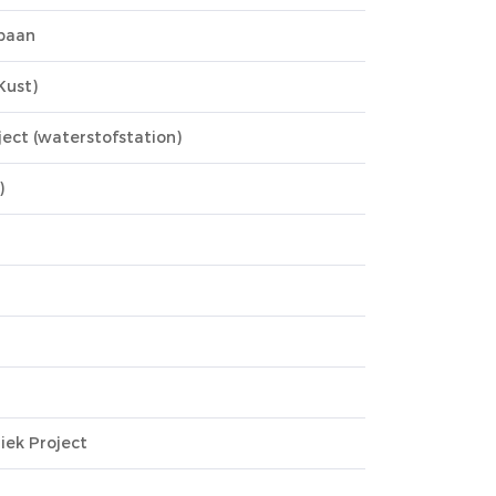
baan
Kust)
ect (waterstofstation)
)
iek Project