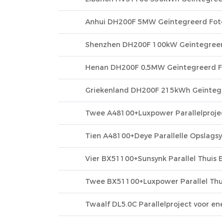
Anhui DH200F 5MW Geïntegreerd Foto
Shenzhen DH200F 100kW Geïntegreerd
Henan DH200F 0,5MW Geïntegreerd Fot
Griekenland DH200F 215kWh Geïntegre
Twee A48100+Luxpower Parallelproject
Tien A48100+Deye Parallelle Opslagsy
Vier BX51100+Sunsynk Parallel Thuis E
Twee BX51100+Luxpower Parallel Thuis
Twaalf DL5.0C Parallelproject voor en