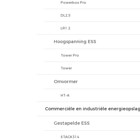
Powerbox Pro
DL2.5
LR1.2
Hoogspanning ESS
Tower Pro
Tower
Omvormer
HT-A
Commerciële en industriële energieopsl
Gestapelde ESS
STACK314