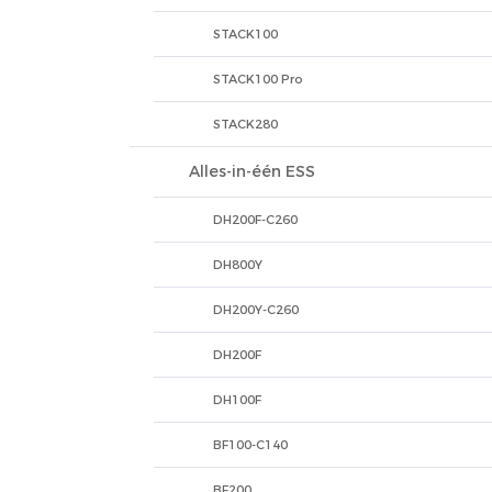
STACK100
STACK100 Pro
STACK280
Alles-in-één ESS
DH200F-C260
DH800Y
DH200Y-C260
DH200F
DH100F
BF100-C140
BF200