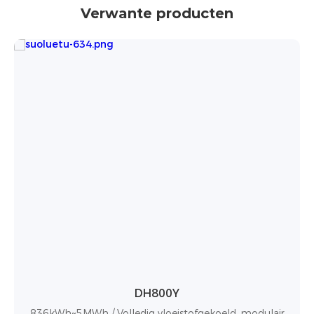
Verwante producten
DH200Y
100kW/232kWh / Ondersteunt tot 10 eenheden parallel