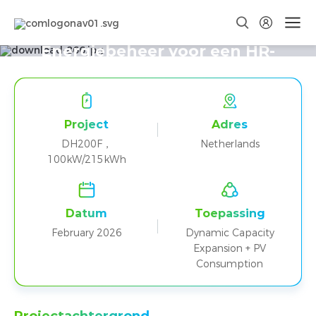
DH200F Ondersteunt Slim
Energiebeheer voor een HR-
bureau in Venray, Nederland
Project
Adres
DH200F，
Netherlands
100kW/215kWh
Datum
Toepassing
February 2026
Dynamic Capacity
Expansion + PV
Consumption