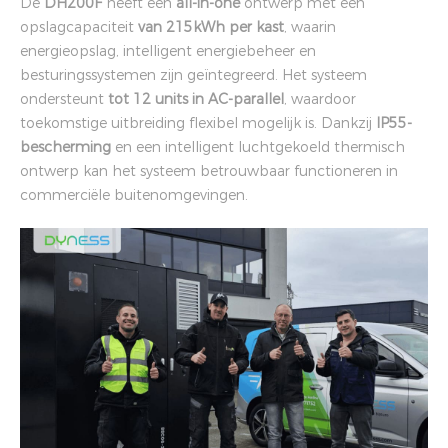
De
DH200F
heeft een
all-in-one
ontwerp met een
opslagcapaciteit
van 215kWh per kast
, waarin
energieopslag, intelligent energiebeheer en
besturingssystemen zijn geïntegreerd. Het systeem
ondersteunt
tot 12 units in AC-parallel
, waardoor
toekomstige uitbreiding flexibel mogelijk is. Dankzij
IP55-
bescherming
en een intelligent luchtgekoeld thermisch
ontwerp kan het systeem betrouwbaar functioneren in
commerciële buitenomgevingen.