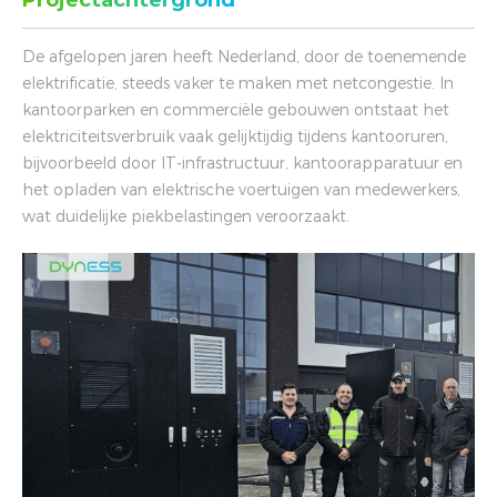
Projectachtergrond
De afgelopen jaren heeft Nederland, door de toenemende
elektrificatie, steeds vaker te maken met netcongestie. In
kantoorparken en commerciële gebouwen ontstaat het
elektriciteitsverbruik vaak gelijktijdig tijdens kantooruren,
bijvoorbeeld door IT-infrastructuur, kantoorapparatuur en
het opladen van elektrische voertuigen van medewerkers,
wat duidelijke piekbelastingen veroorzaakt.