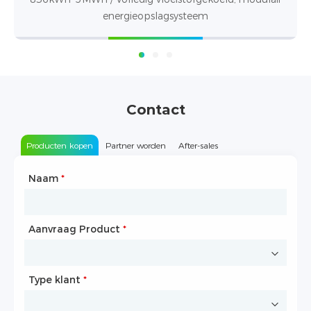
Contact
Producten kopen
Partner worden
After-sales
Naam
Type samenwerking
*
*
Aanvraag Product
Naam
*
*
Type klant
Bedrijfsnaam
*
*