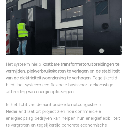
Het systeem hielp
kostbare transformatoruitbreidingen te
vermijden, piekverbruikskosten te verlagen
en
de stabiliteit
van de elektriciteitsvoorziening te verhogen
. Tegelijkertijd
biedt het systeem een flexibele basis voor toekomstige
uitbreiding van energieoplossingen.
In het licht van de aanhoudende netcongestie in
Nederland laat dit project zien hoe commerciële
energieopslag bedrijven kan helpen hun energieflexibiliteit
te vergroten en tegelijkertijd concrete economische