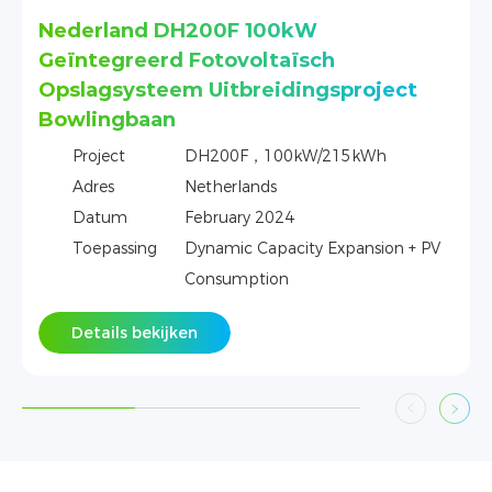
Nederland DH200F 100kW
Geïntegreerd Fotovoltaïsch
ect
Opslagsysteem Commercieel Hotel
Project (Kust)
Project
DH200F，100kW/215kWh
Adres
Netherlands
Datum
2023
n + PV
Toepassing
Dynamic Capacity Expansion + P
Consumption
Details bekijken