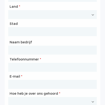
Land
Officiële website
*
Stad
Land
*
Stad
Naam bedrijf
Telefoonnummer
E-mail
*
*
E-mail
Telefoon
*
*
Hoe heb je over ons gehoord
Hoe heeft u over ons gehoord
*
*