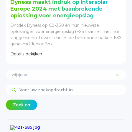
Dyness schittert op Solar & Storage
Live Vietnam 2024
Solar & Storage Live Vietnam 2024 werd gehouden
n
van 10 tot 11 juli in SKY EXPO in Ho Chi Minh City,
S
Vietnam. Dyness bracht zijn gediversifieerde producten
en full-scenario-oplossingen onder zijn huishoudelijke
opslag en industriële/commerciële energieopslag.
Details bekijken
Zoek op