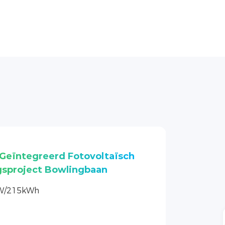
eïntegreerd Fotovoltaïsch
 Hotel Project (Kust)
W/215kWh