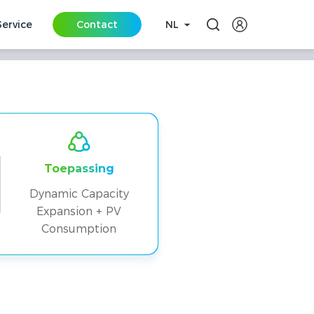
Service
Contact
NL
voor een Moderne
Toepassing
Dynamic Capacity
Expansion + PV
Consumption