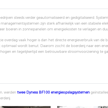
ijven steeds verder geautomatiseerd en gedigitaliseerd. Systemen
e managementsystemen zijn sterk afhankelijk van een stabiele elekt
s meer boeren in zonnepanelen om energiekosten te verlagen en d
overdag vaak hoger is dan het directe energieverbruik van de boe
iet optimaal wordt benut. Daarom zocht de boerderij naar een en
rhogen en tegelijkertijd een betrouwbare stroomvoorziening te g
en, werden
twee Dyness BF100 energieopslagsystemen
geïnstalle
rderij.