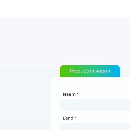
Producten kopen
Naam
Type samenwerking
*
*
Land
Officiële website
*