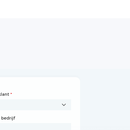
klant
jfsnaam
*
*
bedrijf