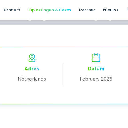
Product
Oplossingen & Cases
Partner
Nieuws
m Energiegebruik Mogelijk 
llen
Commerciële en industriële zaken
Boerderij in Nederland
Adres
Datum
Netherlands
February 2026