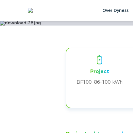
Over Dyness
BF100 Maakt Sli
Home
Oplossingen & Cases
Klantgeva
Project
BF100, 86-100 kWh