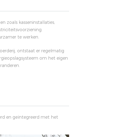
 zoals kasseninstallaties,
riciteitsvoorziening.
uurzamer te werken.
rderij, ontstaat er regelmatig
ergieopslagsysteem om het eigen
aranderen.
erd en geïntegreerd met het