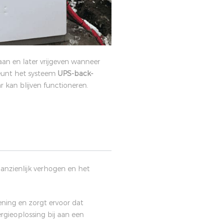
an en later vrijgeven wanneer
eunt het systeem
UPS-back-
 kan blijven functioneren.
aanzienlijk verhogen en het
ening en zorgt ervoor dat
rgieoplossing bij aan een