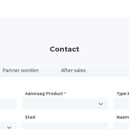
Contact
Partner worden
After-sales
Aanvraag Product
Naam
*
*
Type 
Bedri
Stad
Land
*
Naam 
Stad