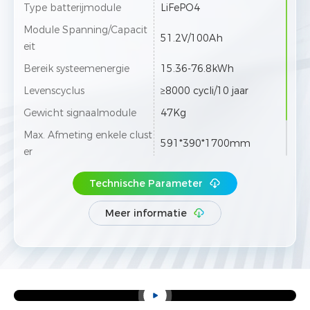
Type batterijmodule
LiFePO4
Module Spanning/Capacit
51.2V/100Ah
eit
Bereik systeemenergie
15.36-76.8kWh
Levenscyclus
≥8000 cycli/10 jaar
Gewicht signaalmodule
47Kg
Max. Afmeting enkele clust
591*390*1700mm
er
Uitbreiding
Tot 12 clusters parallel
Technische Parameter
Meer informatie