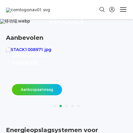
PRODUCT
Aanbevolen
Alles-in-één ESS
DH200Y-C260
Aankoopaanvraag
Energieopslagsystemen voor