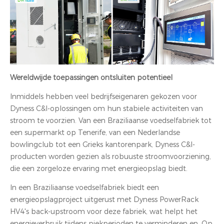
Wereldwijde toepassingen ontsluiten potentieel
Inmiddels hebben veel bedrijfseigenaren gekozen voor
Dyness C&I-oplossingen om hun stabiele activiteiten van
stroom te voorzien. Van een Braziliaanse voedselfabriek tot
een supermarkt op Tenerife, van een Nederlandse
bowlingclub tot een Grieks kantorenpark, Dyness C&I-
producten worden gezien als robuuste stroomvoorziening,
die een zorgeloze ervaring met energieopslag biedt.
In een Braziliaanse voedselfabriek biedt een
energieopslagproject uitgerust met Dyness PowerRack
HV4's back-upstroom voor deze fabriek, wat helpt het
energieverbruik tijdens piekperioden te verminderen en. Op