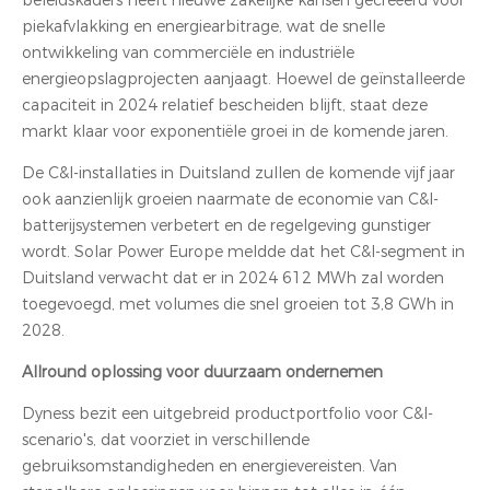
beleidskaders heeft nieuwe zakelijke kansen gecreëerd voor
piekafvlakking en energiearbitrage, wat de snelle
ontwikkeling van commerciële en industriële
energieopslagprojecten aanjaagt. Hoewel de geïnstalleerde
capaciteit in 2024 relatief bescheiden blijft, staat deze
markt klaar voor exponentiële groei in de komende jaren.
De C&I-installaties in Duitsland zullen de komende vijf jaar
ook aanzienlijk groeien naarmate de economie van C&I-
batterijsystemen verbetert en de regelgeving gunstiger
wordt. Solar Power Europe meldde dat het C&I-segment in
Duitsland verwacht dat er in 2024 612 MWh zal worden
toegevoegd, met volumes die snel groeien tot 3,8 GWh in
2028.
Allround oplossing voor duurzaam ondernemen
Dyness bezit een uitgebreid productportfolio voor C&I-
scenario's, dat voorziet in verschillende
gebruiksomstandigheden en energievereisten. Van