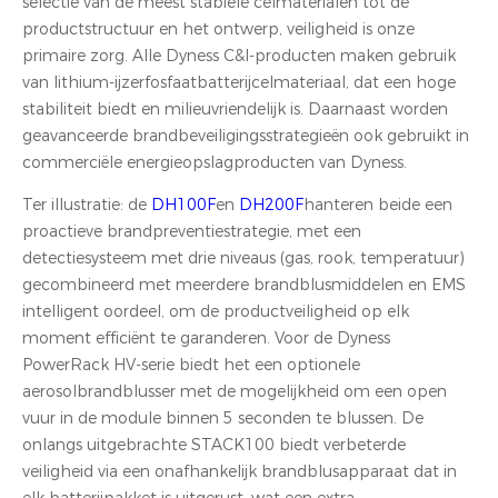
selectie van de meest stabiele celmaterialen tot de
productstructuur en het ontwerp, veiligheid is onze
primaire zorg. Alle Dyness C&I-producten maken gebruik
van lithium-ijzerfosfaatbatterijcelmateriaal, dat een hoge
stabiliteit biedt en milieuvriendelijk is. Daarnaast worden
geavanceerde brandbeveiligingsstrategieën ook gebruikt in
commerciële energieopslagproducten van Dyness.
Ter illustratie: de
DH100F
en
DH200F
hanteren beide een
proactieve brandpreventiestrategie, met een
detectiesysteem met drie niveaus (gas, rook, temperatuur)
gecombineerd met meerdere brandblusmiddelen en EMS
intelligent oordeel, om de productveiligheid op elk
moment efficiënt te garanderen. Voor de Dyness
PowerRack HV-serie biedt het een optionele
aerosolbrandblusser met de mogelijkheid om een open
vuur in de module binnen 5 seconden te blussen. De
onlangs uitgebrachte STACK100 biedt verbeterde
veiligheid via een onafhankelijk brandblusapparaat dat in