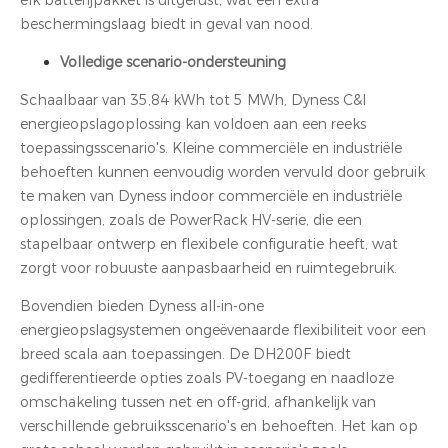
elk batterijpakket is uitgerust, wat een extra
beschermingslaag biedt in geval van nood.
Volledige scenario-ondersteuning
Schaalbaar van 35,84 kWh tot 5 MWh, Dyness C&I
energieopslagoplossing kan voldoen aan een reeks
toepassingsscenario's. Kleine commerciële en industriële
behoeften kunnen eenvoudig worden vervuld door gebruik
te maken van Dyness indoor commerciële en industriële
oplossingen, zoals de PowerRack HV-serie, die een
stapelbaar ontwerp en flexibele configuratie heeft, wat
zorgt voor robuuste aanpasbaarheid en ruimtegebruik.
Bovendien bieden Dyness all-in-one
energieopslagsystemen ongeëvenaarde flexibiliteit voor een
breed scala aan toepassingen. De DH200F biedt
gedifferentieerde opties zoals PV-toegang en naadloze
omschakeling tussen net en off-grid, afhankelijk van
verschillende gebruiksscenario's en behoeften. Het kan op