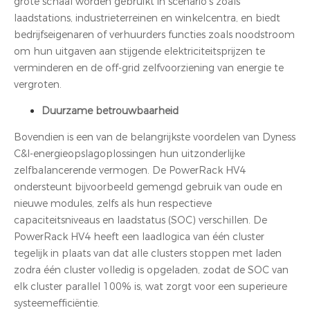
grote schaal worden gebruikt in scenario's zoals
laadstations, industrieterreinen en winkelcentra, en biedt
bedrijfseigenaren of verhuurders functies zoals noodstroom
om hun uitgaven aan stijgende elektriciteitsprijzen te
verminderen en de off-grid zelfvoorziening van energie te
vergroten.
Duurzame betrouwbaarheid
Bovendien is een van de belangrijkste voordelen van Dyness
C&I-energieopslagoplossingen hun uitzonderlijke
zelfbalancerende vermogen. De PowerRack HV4
ondersteunt bijvoorbeeld gemengd gebruik van oude en
nieuwe modules, zelfs als hun respectieve
capaciteitsniveaus en laadstatus (SOC) verschillen. De
PowerRack HV4 heeft een laadlogica van één cluster
tegelijk in plaats van dat alle clusters stoppen met laden
zodra één cluster volledig is opgeladen, zodat de SOC van
elk cluster parallel 100% is, wat zorgt voor een superieure
systeemefficiëntie.